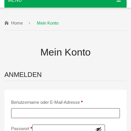
MENU
BÜCHER
Home
Mein Konto
DIENSTLEISTUNGEN
KÖRPERPFLEGE
Beratungen
Mein Konto
NAHRUNGSERGÄNZUNG
Seminare
KONTAKT
BESA Tests
Paeon Natura
ANMELDEN
TTM
Vitamine
Erforderlich
Benutzername oder E-Mail-Adresse
*
Erforderlich
Passwort
*