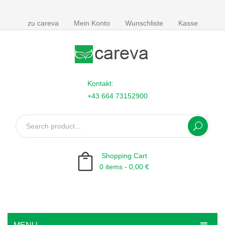
zu careva
Mein Konto
Wunschliste
Kasse
Kontakt:
+43 664 73152900
Shopping Cart
0 items -
0,00
€
No products in the cart.