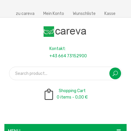
zu careva
Mein Konto
Wunschliste
Kasse
Kontakt:
+43 664 73152900
Shopping Cart
0 items -
0,00
€
No products in the cart.