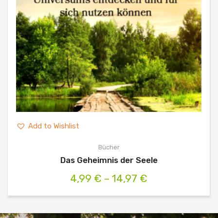
Add to Wishlist
Bücher
Das Geheimnis der Seele
Preisspanne:
4,99
€
–
14,97
€
4,99 €
bis