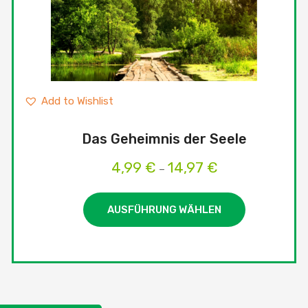
Add to Wishlist
Das Geheimnis der Seele
4,99
€
14,97
€
Preisspanne:
–
4,99 €
bis
AUSFÜHRUNG WÄHLEN
14,97 €