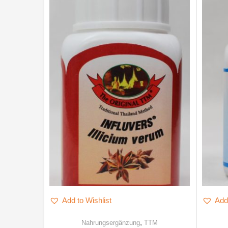
Add to Wishlist
Add 
,
Nahrungsergänzung
TTM