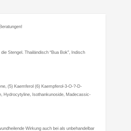
 Beratungen!
 die Stengel. Thailändisch “Bua Bok”, Indisch
ne, (5) Kaemferol (6) Kaempferol-3-O-?-D-
re, Hydrocytyline, Isothankunoside, Madecassic-
e wundheilende Wirkung auch bei als unbehandelbar