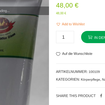
48,00
€
ding...
48,00
€
Add to Wishlist
Centella
IN D
Creme
Menge
Auf die Wunschliste
ARTIKELNUMMER:
100109
KATEGORIEN:
,
Körperpflege
N
SHARE THIS PRODUCT