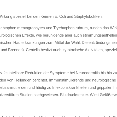
Wirkung speziell bei den Keimen E. Coli und Staphylokokken.
Trychtophon mentagrophytes und Trychtophon rubrum, runden das Wi
eurologischen Effekte, wie beruhigende aber auch stimmungsaufhell
onischen Hauterkrankungen zum Mittel der Wahl. Die entzündungshe
 Brennen). Centella besitzt auch zytotoxische Aktivitäten, speziell
 feststellbare Reduktion der Symptome bei Neurodermitis bis hin zu
erden von Heilungen berichtet. Immunstimulierende und neurologische 
riebsarmut leiden und häufig zu Infektionskrankheiten und grippalen 
universitären Studien nachgewiesen. Blutdrucksenker. Wirkt Gefäßerw