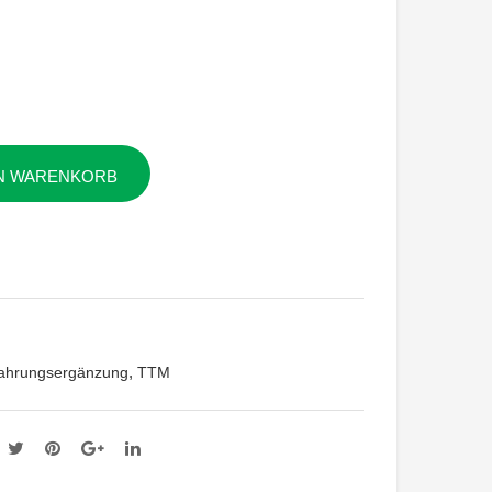
um
lla
a
Asi
Lon
atic
ga
a
EN WARENKORB
,
ahrungsergänzung
TTM