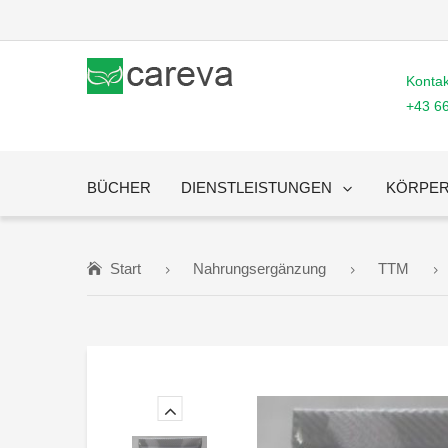
Kontak
+43 6
BÜCHER
DIENSTLEISTUNGEN
KÖRPER
BESA Tests
Seminare
Beratungen
Start
Nahrungsergänzung
TTM