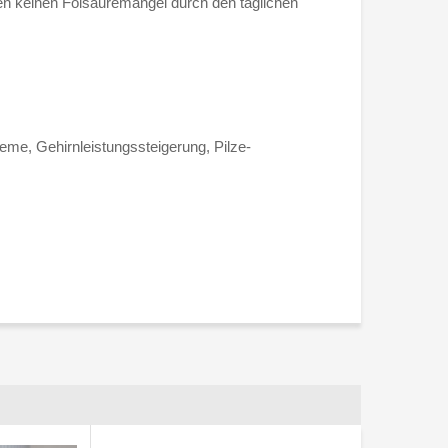
nen keinen Folsäuremangel durch den täglichen
me, Gehirnleistungssteigerung, Pilze-