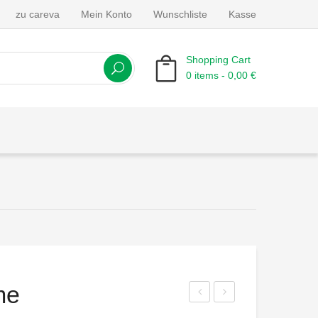
zu careva
Mein Konto
Wunschliste
Kasse
Shopping Cart
0 items -
0,00
€
No products in the cart.
me
urc
ente