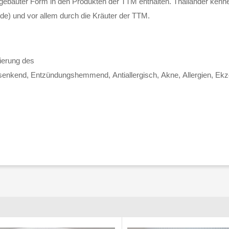
nachgebauter Form in den Produkten der TTM enthalten. Thailänder ken
e) und vor allem durch die Kräuter der TTM.
sierung des
enkend, Entzündungshemmend, Antiallergisch, Akne, Allergien, Ekze