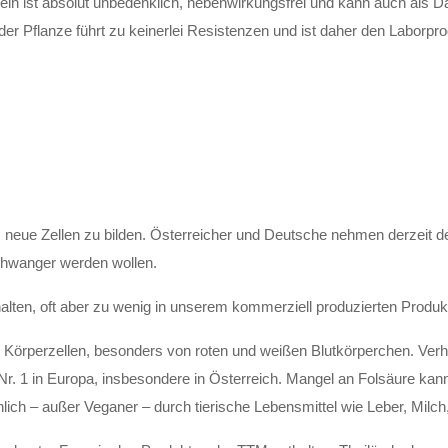
eln ist absolut unbedenklich, nebenwirkungsfrei und kann auch als D
er Pflanze führt zu keinerlei Resistenzen und ist daher den Laborpro
neue Zellen zu bilden. Österreicher und Deutsche nehmen derzeit de
schwanger werden wollen.
lten, oft aber zu wenig in unserem kommerziell produzierten Produk
on Körperzellen, besonders von roten und weißen Blutkörperchen. Ver
r. 1 in Europa, insbesondere in Österreich. Mangel an Folsäure kan
ich – außer Veganer – durch tierische Lebensmittel wie Leber, Milch