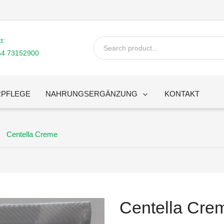
t:
64 73152900
PFLEGE
NAHRUNGSERGÄNZUNG
KONTAKT
Vitamine
TTM
Paeon Natura
Centella Creme
Centella Cre