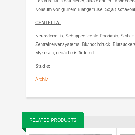
Folsäure ist in natürlicher, also nicht im Labor 
Konsum von grünem Blattgemüse, Soja (Isoflavonid
CENTELLA:
Neurodermitis, Schuppenflechte-Psoriasis, Stabili
Zentralnervensystems, Bluthochdruck, Blutzuckers
Mykosen, gedächtnisfördernd
Studie:
Archiv
RELATED PRODUCTS