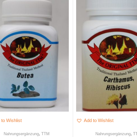
to Wishlist
Add to Wishlist
,
,
Nahrungsergänzung
TTM
Nahrungsergänzung
T