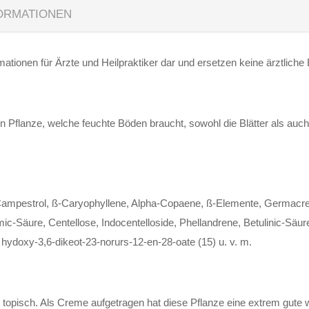
FORMATIONEN
ationen für Ärzte und Heilpraktiker dar und ersetzen keine ärztliche
 Pflanze, welche feuchte Böden braucht, sowohl die Blätter als auch
 Campestrol, ß-Caryophyllene, Alpha-Copaene, ß-Elemente, Germacre
mic-Säure, Centellose, Indocentelloside, Phellandrene, Betulinic-Säu
 hydoxy-3,6-dikeot-23-norurs-12-en-28-oate (15) u. v. m.
h topisch. Als Creme aufgetragen hat diese Pflanze eine extrem gut