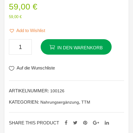
59,00
€
ber
aria
gia
Mirif
59,00
€
lauri
ica
Add to Wishlist
folia
Tacca
IN DEN WARENKORB
Integrifolia
Menge
Auf die Wunschliste
ARTIKELNUMMER:
100126
KATEGORIEN:
,
Nahrungsergänzung
TTM
SHARE THIS PRODUCT