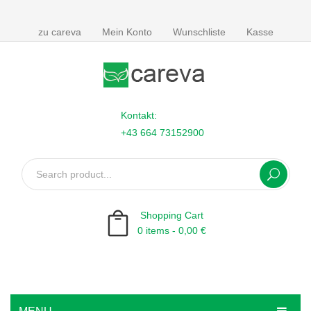
zu careva
Mein Konto
Wunschliste
Kasse
Kontakt:
+43 664 73152900
Shopping Cart
0 items -
0,00
€
No products in the cart.